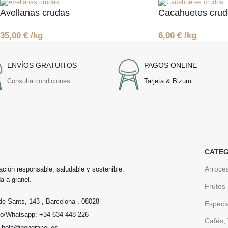
Avellanas crudas
Cacahuetes crud
35,00
€
/kg
6,00
€
/kg
ENVÍOS GRATUITOS
PAGOS ONLINE
Consulta condiciones
Tarjeta & Bizum
CATEG
Arroce
ación responsable, saludable y sostenible.
a a granel.
Frutos
de Sants, 143 , Barcelona , 08028
Especi
no/Whatsapp: +34 634 448 226
Cafés, 
: hola@bongranel.es