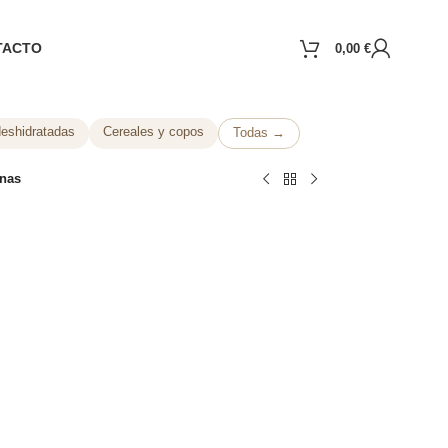
TACTO
0,00
€
deshidratadas
Cereales y copos
Todas →
nas