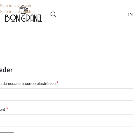
Skip to navigation
Skip to main content
IN
eder
*
 de usuario o correo electrónico
*
ord