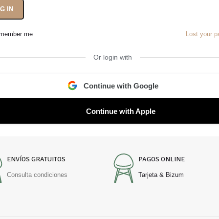
G IN
member me
Lost your 
Or login with
Continue with Google
Continue with Apple
ENVÍOS GRATUITOS
PAGOS ONLINE
Consulta condiciones
Tarjeta & Bizum