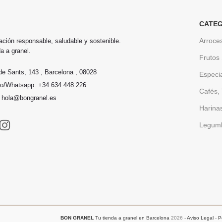
CATEG
Arroce
ación responsable, saludable y sostenible.
a a granel.
Frutos
de Sants, 143 , Barcelona , 08028
Especi
no/Whatsapp: +34 634 448 226
Cafés, 
: hola@bongranel.es
Harina
Legum
BON GRANEL
Tu tienda a granel en Barcelona
2026 -
Aviso Legal
-
P