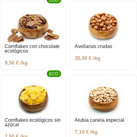
ECO
Cornflakes con chocolate
Avellanas crudas
ecológicos
35,00
€
/kg
9,50
€
/kg
ECO
Cornflakes ecológicos sin
Alubia canela especial
azúcar
7,10
€
/kg
7,50
€
/kg