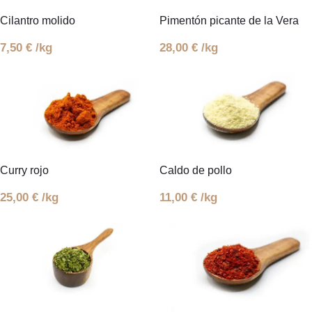
Cilantro molido
Pimentón picante de la Vera
7,50
€
/kg
28,00
€
/kg
Curry rojo
Caldo de pollo
25,00
€
/kg
11,00
€
/kg