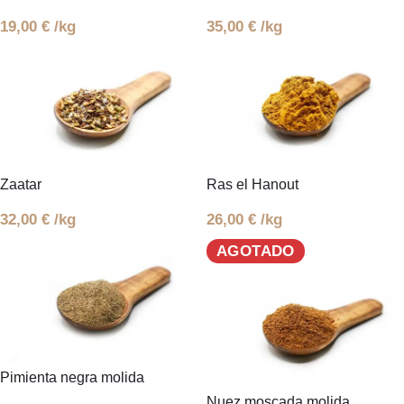
19,00
€
/kg
35,00
€
/kg
Zaatar
Ras el Hanout
32,00
€
/kg
26,00
€
/kg
AGOTADO
Pimienta negra molida
Nuez moscada molida