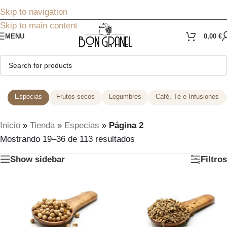
Skip to navigation
Skip to main content
MENU
0,00
€
Especias
Frutos secos
Legumbres
Café, Té e Infusiones
Inicio
»
Tienda
»
Especias
»
Página 2
Mostrando 19–36 de 113 resultados
Show sidebar
Filtros