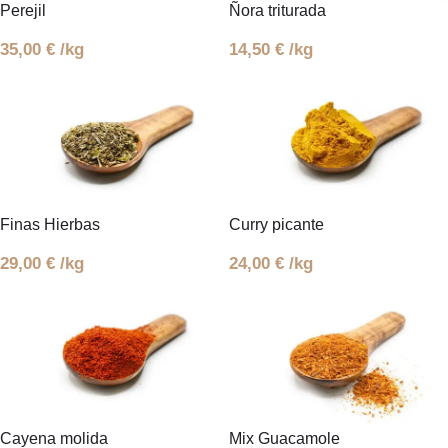
Perejil
Ñora triturada
35,00
€
/kg
14,50
€
/kg
Finas Hierbas
Curry picante
29,00
€
/kg
24,00
€
/kg
Cayena molida
Mix Guacamole