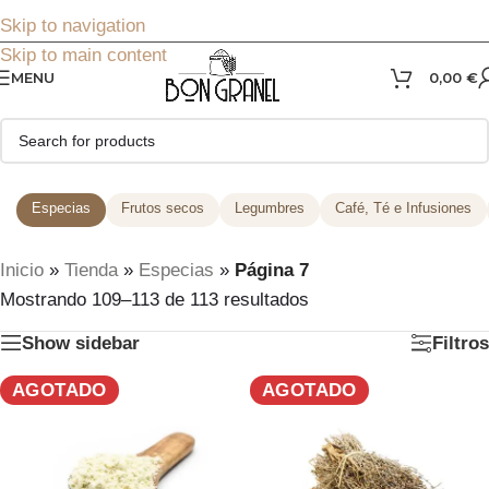
Skip to navigation
Skip to main content
MENU
0,00
€
Especias
Frutos secos
Legumbres
Café, Té e Infusiones
Inicio
»
Tienda
»
Especias
»
Página 7
Mostrando 109–113 de 113 resultados
Show sidebar
Filtros
AGOTADO
AGOTADO