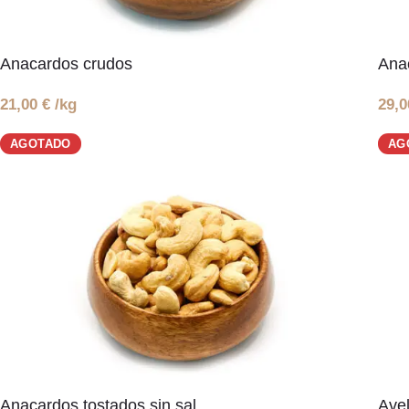
Anacardos crudos
Ana
21,00
€
/kg
29,
AGOTADO
AG
Anacardos tostados sin sal
Avel