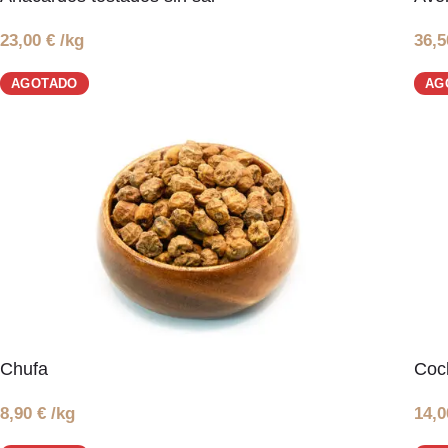
23,00
€
/kg
36,
AGOTADO
AG
Chufa
Cock
8,90
€
/kg
14,