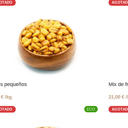
OTADO
AGOTA
os pequeños
Mix de f
0
€
/kg
21,00
€
/
ECO
OTADO
AGOTA