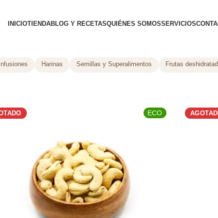
INICIO
TIENDA
BLOG Y RECETAS
QUIÉNES SOMOS
SERVICIOS
CONTA
Infusiones
Harinas
Semillas y Superalimentos
Frutas deshidrata
ECO
OTADO
AGOTA