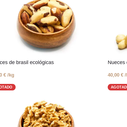
es de brasil ecológicas
Nueces 
00
€
/kg
40,00
€
/
OTADO
AGOTA