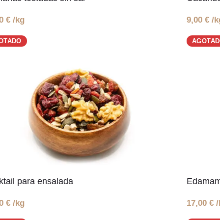
50
€
/kg
9,00
€
/k
OTADO
AGOTA
tail para ensalada
Edamam
00
€
/kg
17,00
€
/