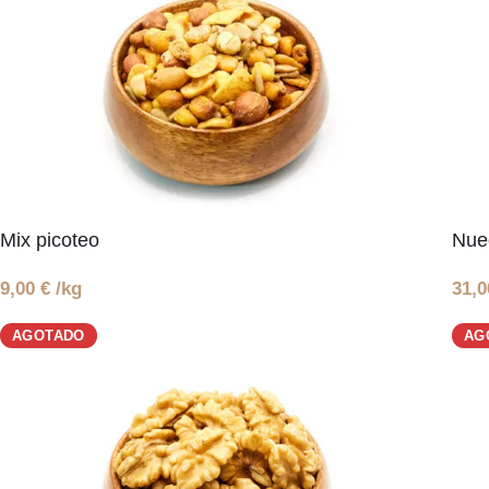
Mix picoteo
Nuec
9,00
€
/kg
31,
AGOTADO
AG