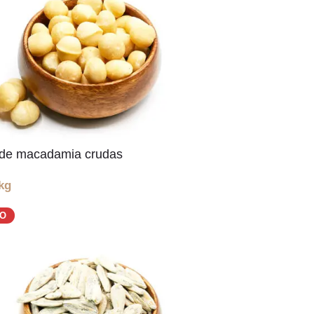
de macadamia crudas
kg
DO