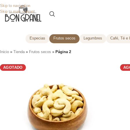
Skip to navigation
Skip to main content
Especias
Frutos secos
Legumbres
Café, Té e 
Inicio
»
Tienda
»
Frutos secos
»
Página 2
AGOTADO
AG