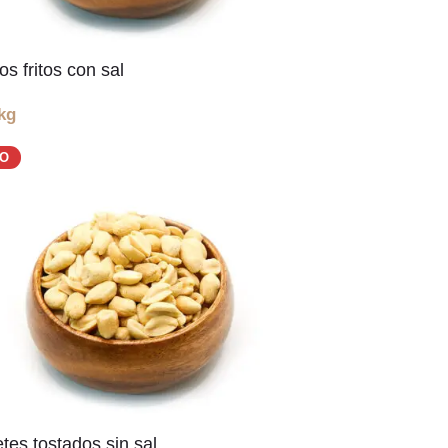
s fritos con sal
kg
DO
es tostados sin sal