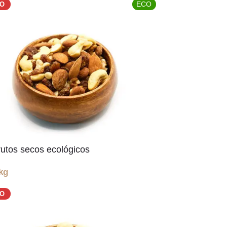
ECO
DO
rutos secos ecológicos
kg
DO