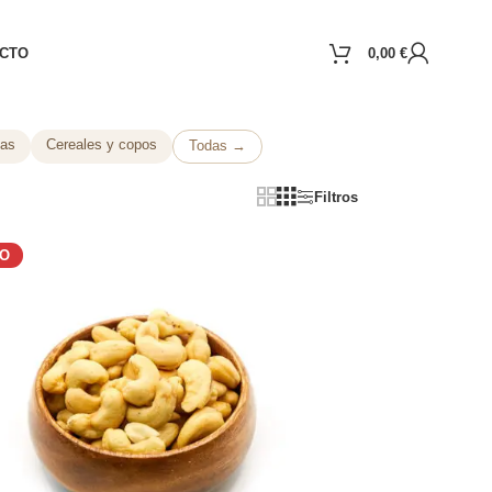
CTO
0,00
€
das
Cereales y copos
Todas →
Filtros
DO