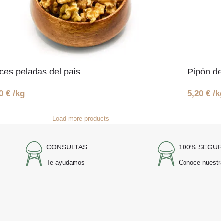
ces peladas del país
Pipón d
00
€
/kg
5,20
€
/k
Load more products
CONSULTAS
100% SEGU
Te ayudamos
Conoce nuestr