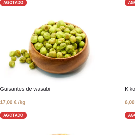
AGOTADO
AG
Guisantes de wasabi
Kik
17,00
€
/kg
6,0
AGOTADO
AG