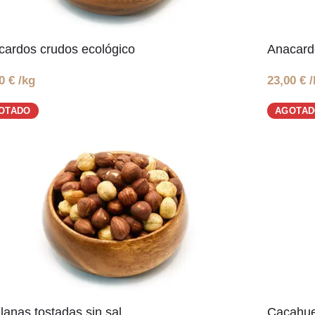
cardos crudos ecológico
Anacardo
00
€
/kg
23,00
€
/
OTADO
AGOTA
lanas tostadas sin sal
Cacahuet