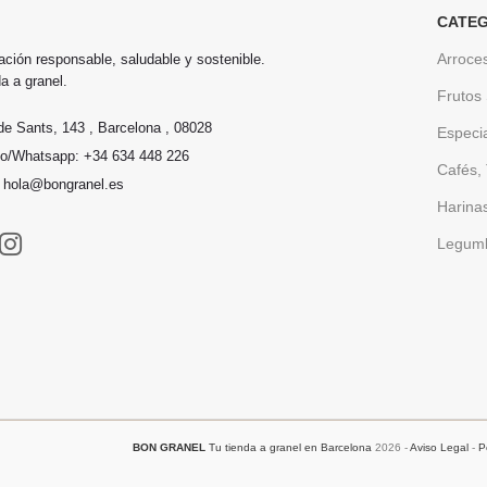
CATEG
Arroce
ación responsable, saludable y sostenible.
a a granel.
Frutos
de Sants, 143 , Barcelona , 08028
Especi
no/Whatsapp: +34 634 448 226
Cafés, 
: hola@bongranel.es
Harina
Legum
BON GRANEL
Tu tienda a granel en Barcelona
2026 -
Aviso Legal
-
P