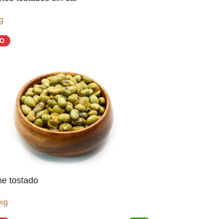
g
DO
e tostado
kg