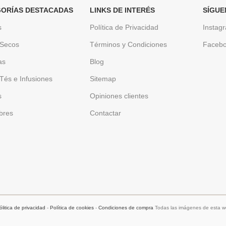
ORÍAS DESTACADAS
LINKS DE INTERÉS
SÍGUE
s
Política de Privacidad
Instag
 Secos
Términos y Condiciones
Faceb
as
Blog
Tés e Infusiones
Sitemap
s
Opiniones clientes
bres
Contactar
ólitica de privacidad
-
Política de cookies
-
Condiciones de compra
Todas las imágenes de esta we