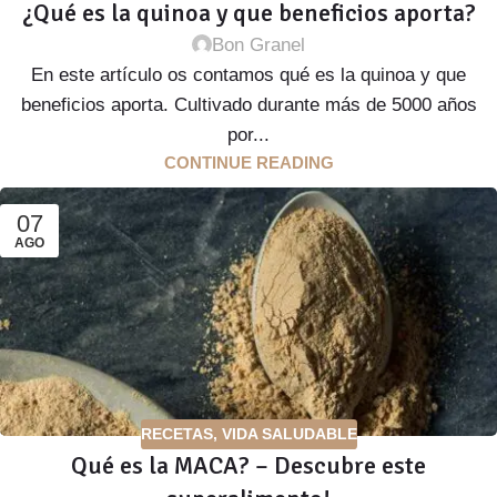
¿Qué es la quinoa y que beneficios aporta?
Bon Granel
En este artículo os contamos qué es la quinoa y que
beneficios aporta. Cultivado durante más de 5000 años
por...
CONTINUE READING
07
AGO
RECETAS
,
VIDA SALUDABLE
Qué es la MACA? – Descubre este