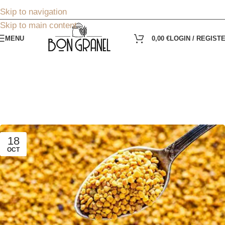
Skip to navigation
Skip to main content
MENU
0,00
€
LOGIN / REGIST
Tag Archives:
superalimentos
Inicio
»
superalimentos
18
OCT