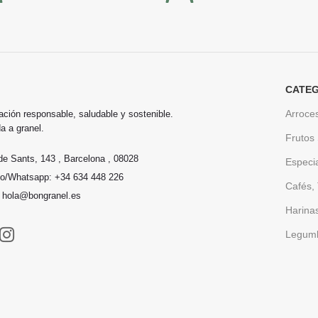
CATEG
Arroce
ación responsable, saludable y sostenible.
a a granel.
Frutos
de Sants, 143 , Barcelona , 08028
Especi
no/Whatsapp: +34 634 448 226
Cafés, 
: hola@bongranel.es
Harina
Legum