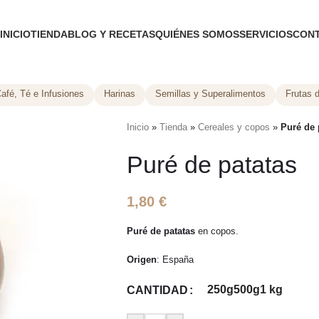
INICIO
TIENDA
BLOG Y RECETAS
QUIÉNES SOMOS
SERVICIOS
CON
afé, Té e Infusiones
Harinas
Semillas y Superalimentos
Frutas 
Inicio
»
Tienda
»
Cereales y copos
»
Puré de 
Puré de patatas
1,80
€
Puré de patatas
en copos.
Origen
: España
250g
500g
1 kg
CANTIDAD