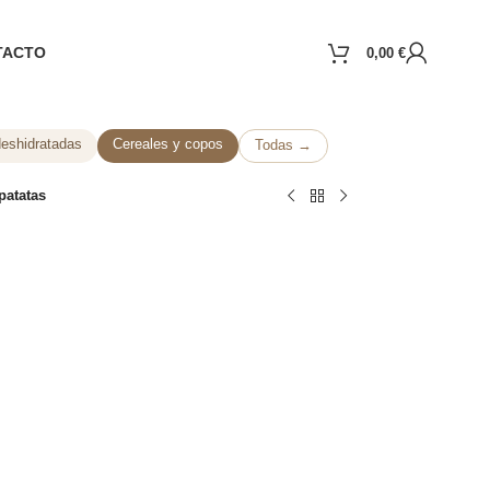
TACTO
0,00
€
deshidratadas
Cereales y copos
Todas →
patatas