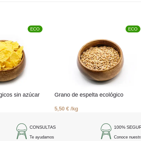
ECO
ECO
gicos sin azúcar
Grano de espelta ecológico
5,50
€
/kg
CONSULTAS
100% SEGU
Te ayudamos
Conoce nuestr