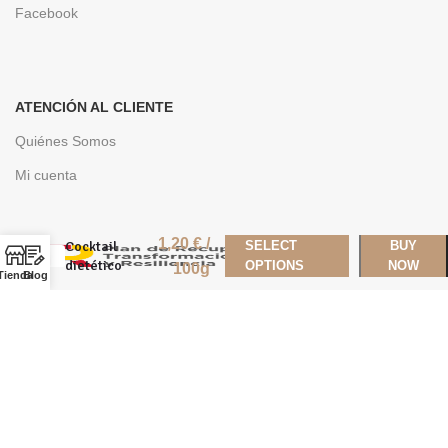
Facebook
ATENCIÓN AL CLIENTE
Quiénes Somos
Mi cuenta
1,20
€
/
Cocktail
SELECT
BUY
dietético
OPTIONS
NOW
100g
Tienda
Blog