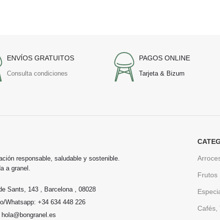
ENVÍOS GRATUITOS
PAGOS ONLINE
Consulta condiciones
Tarjeta & Bizum
CATEG
Arroce
ación responsable, saludable y sostenible.
a a granel.
Frutos
de Sants, 143 , Barcelona , 08028
Especi
no/Whatsapp: +34 634 448 226
Cafés, 
: hola@bongranel.es