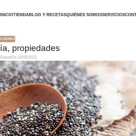
INICIO
TIENDA
BLOG Y RECETAS
QUIÉNES SOMOS
SERVICIOS
CON
SALUDABLE
ía, propiedades
Granel
On 20/05/2021