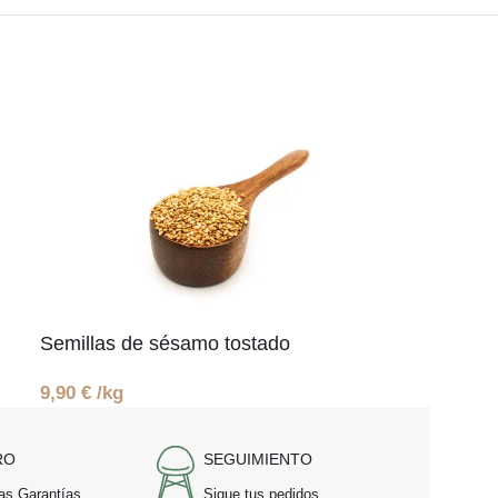
Semillas de sésamo tostado
9,90
€
/kg
RO
SEGUIMIENTO
as Garantías
Sigue tus pedidos