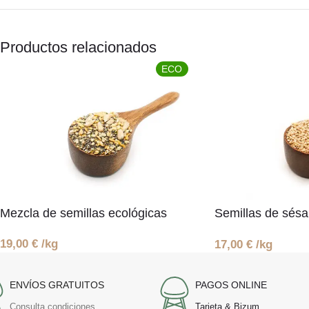
Productos relacionados
ECO
Mezcla de semillas ecológicas
Semillas de sés
ecológicas
19,00
€
/kg
17,00
€
/kg
ENVÍOS GRATUITOS
PAGOS ONLINE
Consulta condiciones
Tarjeta & Bizum