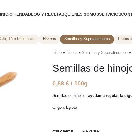
INICIO
TIENDA
BLOG Y RECETAS
QUIÉNES SOMOS
SERVICIOS
CON
afé, Té e Infusiones
Harinas
Semillas y Superalimentos
Frutas 
Inicio
»
Tienda
»
Semillas y Superalimentos
»
Semillas de hinoj
0,88
€
/ 100g
Semillas de hinojo –
ayudan a regular la dig
Origen: Egipto
50g
100g
GRAMOS