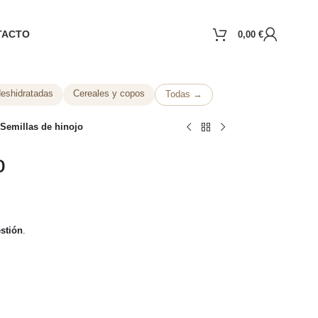
TACTO
0,00
€
deshidratadas
Cereales y copos
Todas →
Semillas de hinojo
o
estión
.