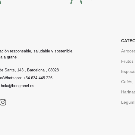
CATEG
Arroce
ación responsable, saludable y sostenible.
a a granel.
Frutos
de Sants, 143 , Barcelona , 08028
Especi
no/Whatsapp: +34 634 448 226
Cafés, 
: hola@bongranel.es
Harina
Legum