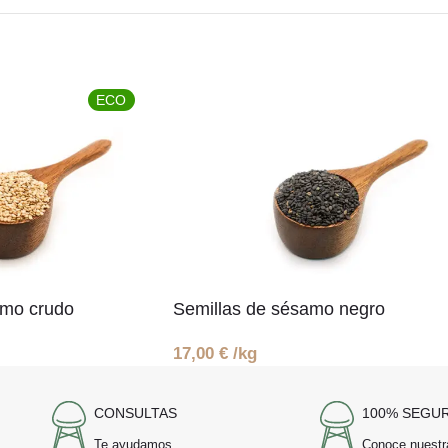
ECO
amo crudo
Semillas de sésamo negro
17,00
€
/kg
CONSULTAS
100% SEGU
Te ayudamos
Conoce nuestr