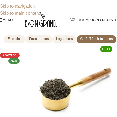
Skip to navigation
Skip to main content
MENU
0,00
€
LOGIN / REGIST
Especias
Frutos secos
Legumbres
Café, Té e Infusiones
ECO
AGOTADO
NEW