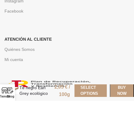
Instagram
Facebook
ATENCIÓN AL CLIENTE
Quiénes Somos
Mi cuenta
2,05
€
/
Té negro Earl
SELECT
BUY
Grey ecológico
OPTIONS
NOW
100g
Tienda
Blog