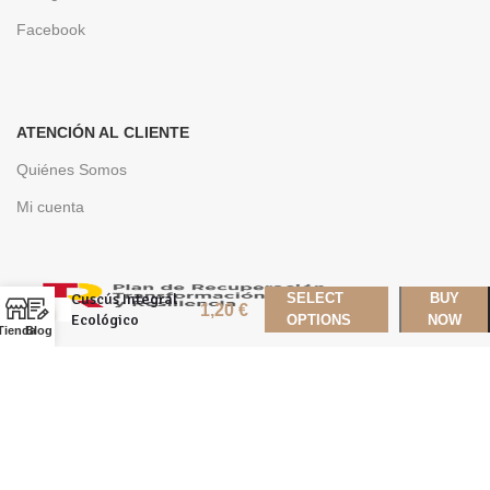
Facebook
ATENCIÓN AL CLIENTE
Quiénes Somos
Mi cuenta
Cuscús Integral
SELECT
BUY
1,20
€
Ecológico
OPTIONS
NOW
Tienda
Blog