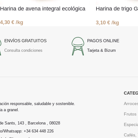
Harina de avena integral ecológica
Harina de trig
ecológica
4,30
€
/kg
3,10
€
/kg
ENVÍOS GRATUITOS
PAGOS ONLINE
Consulta condiciones
Tarjeta & Bizum
CATEG
Arroce
ación responsable, saludable y sostenible.
a a granel.
Frutos
de Sants, 143 , Barcelona , 08028
Especi
no/Whatsapp: +34 634 448 226
Cafés, 