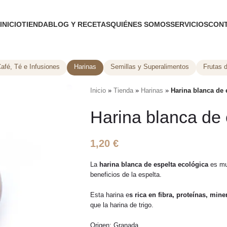
INICIO
TIENDA
BLOG Y RECETAS
QUIÉNES SOMOS
SERVICIOS
CON
afé, Té e Infusiones
Harinas
Semillas y Superalimentos
Frutas 
Inicio
»
Tienda
»
Harinas
»
Harina blanca de 
Harina blanca de 
1,20
€
La
harina blanca de espelta ecológica
es mu
beneficios de la espelta.
Esta harina e
s rica en fibra, proteínas, mine
que la harina de trigo.
Origen: Granada